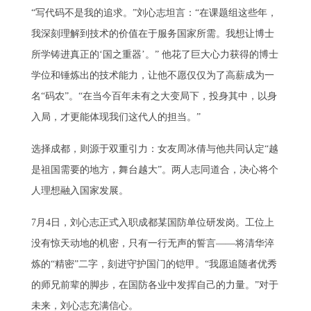
“写代码不是我的追求。”刘心志坦言：“在课题组这些年，
我深刻理解到技术的价值在于服务国家所需。我想让博士
所学铸进真正的‘国之重器’。” 他花了巨大心力获得的博士
学位和锤炼出的技术能力，让他不愿仅仅为了高薪成为一
名“码农”。“在当今百年未有之大变局下，投身其中，以身
入局，才更能体现我们这代人的担当。”
选择成都，则源于双重引力：女友周冰倩与他共同认定“越
是祖国需要的地方，舞台越大”。两人志同道合，决心将个
人理想融入国家发展。
7月4日，刘心志正式入职成都某国防单位研发岗。工位上
没有惊天动地的机密，只有一行无声的誓言——将清华淬
炼的“精密”二字，刻进守护国门的铠甲。“我愿追随者优秀
的师兄前辈的脚步，在国防各业中发挥自己的力量。”对于
未来，刘心志充满信心。