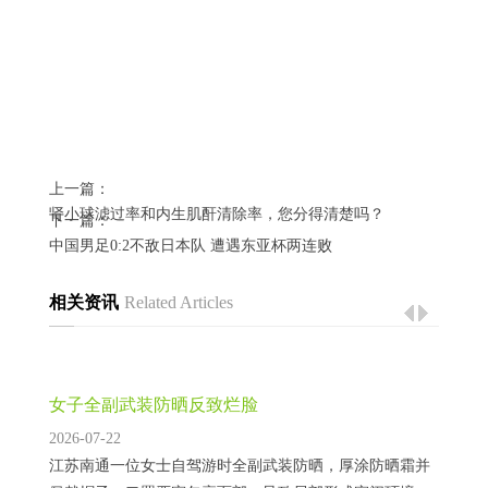
上一篇：
肾小球滤过率和内生肌酐清除率，您分得清楚吗？
下一篇：
中国男足0:2不敌日本队 遭遇东亚杯两连败
相关资讯
Related Articles
女子全副武装防晒反致烂脸
2026-07-22
江苏南通一位女士自驾游时全副武装防晒，厚涂防晒霜并