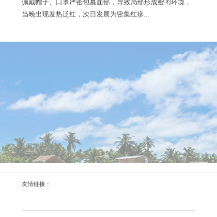
佩戴帽子、口罩严密包裹面部，导致局部形成密闭环境，
当晚出现发热泛红，次日发展为密集红疹...
她说我今天好漂亮
2026-02-12
...
克拉玛依国际文化传播活动
友情链接：
2025-11-30
11月13日，克拉玛依“相聚油城・乐享游城・魅力友城”国
际文化传播活动火热开幕。 市委书记马学良出席并致欢迎